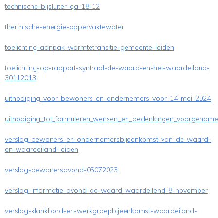
technische-bijsluiter-qa-18-12
thermische-energie-oppervaktewater
toelichting-aanpak-warmtetransitie-gemeente-leiden
toelichting-op-rapport-syntraal-de-waard-en-het-waardeiland-
30112013
uitnodiging-voor-bewoners-en-ondernemers-voor-14-mei-2024
uitnodiging_tot_formuleren_wensen_en_bedenkingen_voorgenomen_
verslag-bewoners-en-ondernemersbijeenkomst-van-de-waard-
en-waardeiland-leiden
verslag-bewonersavond-05072023
verslag-informatie-avond-de-waard-waardeilend-8-november
verslag-klankbord-en-werkgroepbijeenkomst-waardeiland-