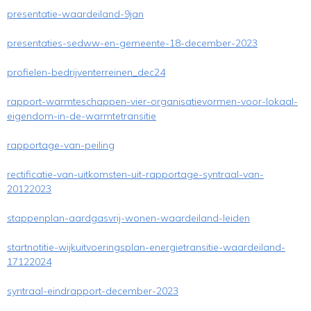
presentatie-waardeiland-9jan
presentaties-sedww-en-gemeente-18-december-2023
profielen-bedrijventerreinen_dec24
rapport-warmteschappen-vier-organisatievormen-voor-lokaal-
eigendom-in-de-warmtetransitie
rapportage-van-peiling
rectificatie-van-uitkomsten-uit-rapportage-syntraal-van-
20122023
stappenplan-aardgasvrij-wonen-waardeiland-leiden
startnotitie-wijkuitvoeringsplan-energietransitie-waardeiland-
17122024
syntraal-eindrapport-december-2023