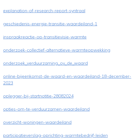
explanation-of-research-report-syntraal
geschiedenis-energie-transitie-waardeiland-1
inspraakreactie-op-transitievisie-warmte
onderzoek-collectief-alternatieve-warmteopwekking
onderzoek_verduurzaming_ov_de_waard
online-bijeenkomst-de-waard-en-waardeiland-18-december-
2023
oplegger-bij-startnotitie-28082024
opties-om-te-verduurzamen-waardeiland
overzicht-woningen-waardeiland
participatieverslag-oprichting-warmtebedrijf-leiden